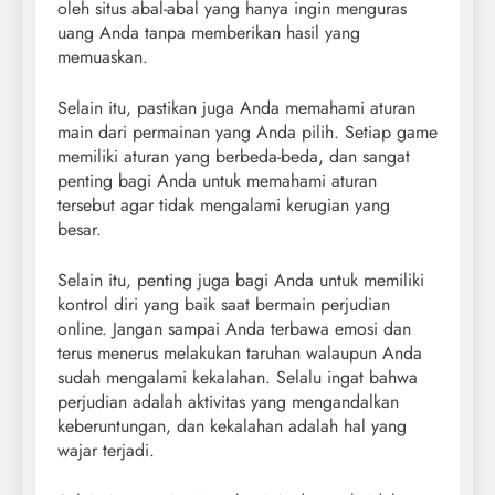
oleh situs abal-abal yang hanya ingin menguras
uang Anda tanpa memberikan hasil yang
memuaskan.
Selain itu, pastikan juga Anda memahami aturan
main dari permainan yang Anda pilih. Setiap game
memiliki aturan yang berbeda-beda, dan sangat
penting bagi Anda untuk memahami aturan
tersebut agar tidak mengalami kerugian yang
besar.
Selain itu, penting juga bagi Anda untuk memiliki
kontrol diri yang baik saat bermain perjudian
online. Jangan sampai Anda terbawa emosi dan
terus menerus melakukan taruhan walaupun Anda
sudah mengalami kekalahan. Selalu ingat bahwa
perjudian adalah aktivitas yang mengandalkan
keberuntungan, dan kekalahan adalah hal yang
wajar terjadi.