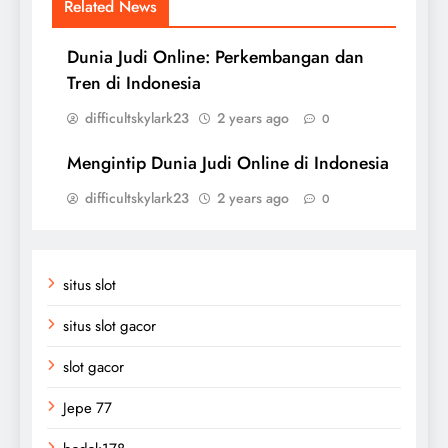
Related News
Dunia Judi Online: Perkembangan dan
Tren di Indonesia
difficultskylark23
2 years ago
0
Mengintip Dunia Judi Online di Indonesia
difficultskylark23
2 years ago
0
situs slot
situs slot gacor
slot gacor
Jepe 77