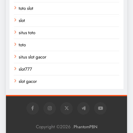
toto slot
slot
situs toto
toto
situs slot gacor
slot777
slot gacor
Copyright ©2026 .
PhantomPBN