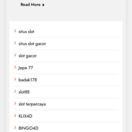
Read More
situs slot
situs slot gacor
slot gacor
Jepe 77
badak178
slot88
slot terpercaya
KLIX4D
BINGO4D