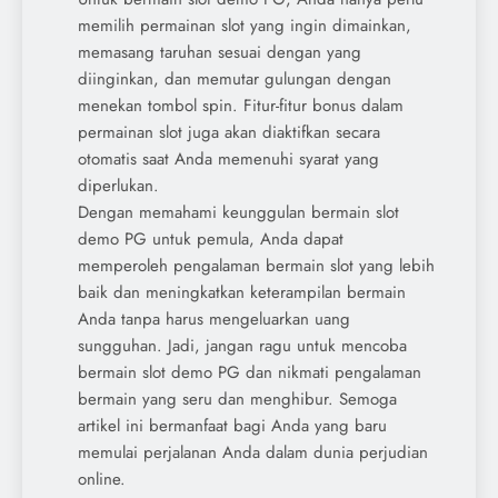
memilih permainan slot yang ingin dimainkan,
memasang taruhan sesuai dengan yang
diinginkan, dan memutar gulungan dengan
menekan tombol spin. Fitur-fitur bonus dalam
permainan slot juga akan diaktifkan secara
otomatis saat Anda memenuhi syarat yang
diperlukan.
Dengan memahami keunggulan bermain slot
demo PG untuk pemula, Anda dapat
memperoleh pengalaman bermain slot yang lebih
baik dan meningkatkan keterampilan bermain
Anda tanpa harus mengeluarkan uang
sungguhan. Jadi, jangan ragu untuk mencoba
bermain slot demo PG dan nikmati pengalaman
bermain yang seru dan menghibur. Semoga
artikel ini bermanfaat bagi Anda yang baru
memulai perjalanan Anda dalam dunia perjudian
online.